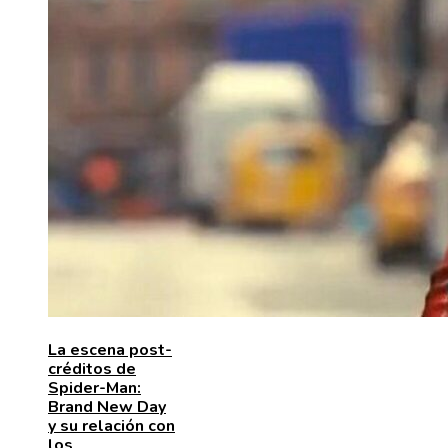
La escena post-
créditos de
Spider-Man:
Brand New Day
y su relación con
los