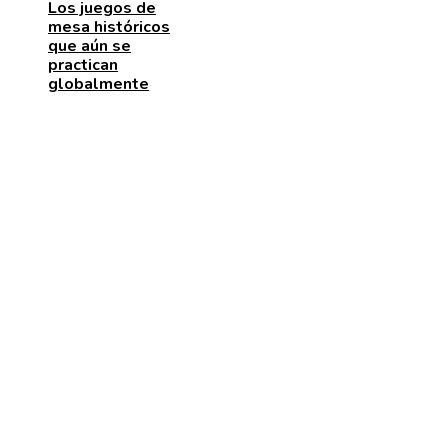
Los juegos de
mesa históricos
que aún se
practican
globalmente
MENÚ DE NAVEGACIÓN
Quiénes somos
Aviso Legal
Contacto
ENTRADAS RECIENTES
Las 15 donaciones individuales más grandes y cómo
transformaron el comercio minorista
Las 15 misiones espaciales que marcaron hitos en la