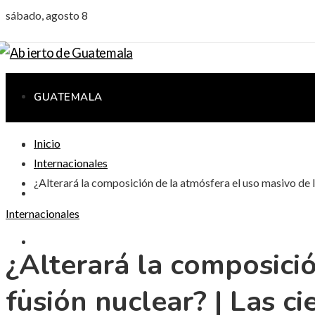
sábado, agosto 8
GUATEMALA
Inicio
CIENCIA Y TECNOLOGÍA
Internacionales
¿Alterará la composición de la atmósfera el uso masivo de la
CULTURA Y OCIO
Internacionales
RESPONSABILIDAD SOCIAL
¿Alterará la composició
fusión nuclear? | Las ci
INVERSIONES Y NEGOCIOS