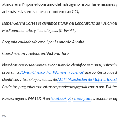
atmósfera. Ni por el consumo del hidrógeno ni por las emisiones 
además estas emisiones no contendrán CO₂.
Isabel García Cortés
es científica titular del Laboratorio de Fusión d
Medioambientales y Tecnológicas (CIEMAT).
Pregunta enviada vía email por
Leonardo Arrabé
Coordinación y redacción:
Victoria Toro
Nosotras respondemos
es un consultorio científico semanal, patroci
programa
L’Oréal-Unesco ‘For Women in Science’
, que contesta a las 
científicas y tecnólogas, socias de
AMIT (Asociación de Mujeres Invest
Envía tus preguntas a
nosotrasrespondemos@gmail.com
o por Twitte
Puedes seguir a
MATERIA
en
Facebook
,
X
e
Instagram
, o apuntarte a