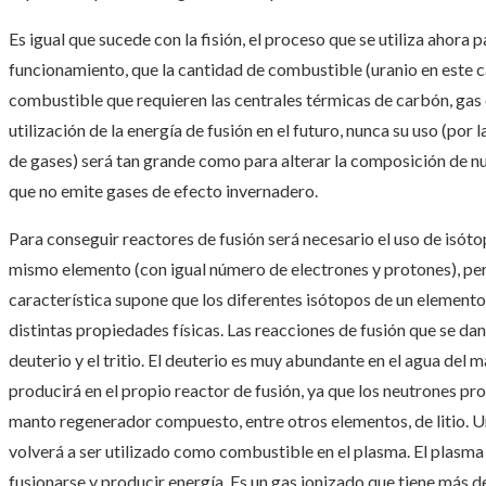
Es igual que sucede con la fisión, el proceso que se utiliza ahora 
funcionamiento, que la cantidad de combustible (uranio en este 
combustible que requieren las centrales térmicas de carbón, gas 
utilización de la energía de fusión en el futuro, nunca su uso (por
de gases) será tan grande como para alterar la composición de nu
que no emite gases de efecto invernadero.
Para conseguir reactores de fusión será necesario el uso de isót
mismo elemento (con igual número de electrones y protones), pe
característica supone que los diferentes isótopos de un element
distintas propiedades físicas. Las reacciones de fusión que se da
deuterio y el tritio. El deuterio es muy abundante en el agua del mar
producirá en el propio reactor de fusión, ya que los neutrones pr
manto regenerador compuesto, entre otros elementos, de litio. Un
volverá a ser utilizado como combustible en el plasma. El plasma 
fusionarse y producir energía. Es un gas ionizado que tiene más 