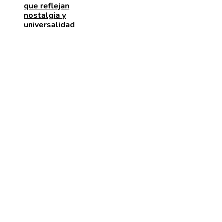
que reflejan
nostalgia y
universalidad
MENÚ DE NAVEGACIÓN
Quiénes somos
Aviso Legal
Contacto
ENTRADAS RECIENTES
Transparencia y RSE: claves para el desarrollo sosten
en Chile
Los festivales de música históricos que aún emociona
generaciones