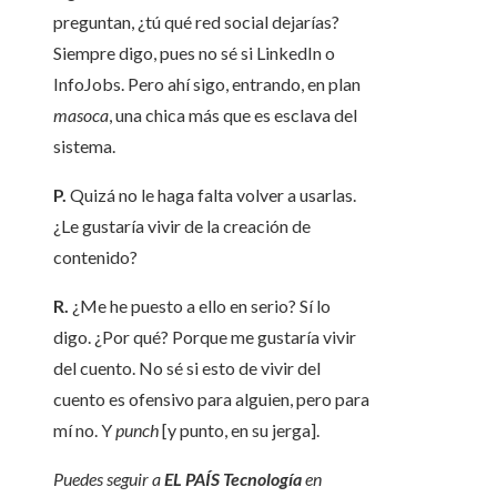
preguntan, ¿tú qué red social dejarías?
Siempre digo, pues no sé si LinkedIn o
InfoJobs. Pero ahí sigo, entrando, en plan
masoca
, una chica más que es esclava del
sistema.
P.
Quizá no le haga falta volver a usarlas.
¿Le gustaría vivir de la creación de
contenido?
R.
¿Me he puesto a ello en serio? Sí lo
digo. ¿Por qué? Porque me gustaría vivir
del cuento. No sé si esto de vivir del
cuento es ofensivo para alguien, pero para
mí no. Y
punch
[y punto, en su jerga].
Puedes seguir a
EL PAÍS Tecnología
en