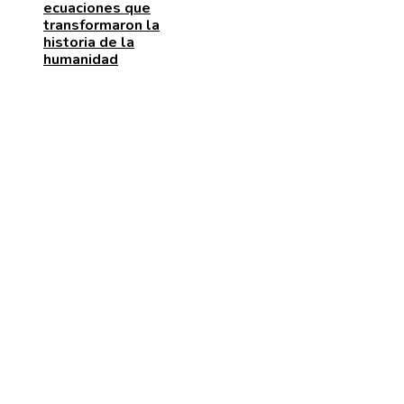
ecuaciones que
transformaron la
historia de la
humanidad
MENÚ DE NAVEGACIÓN
Quiénes somos
Aviso Legal
Contacto
ENTRADAS RECIENTES
Patrimonio de la Humanidad en las ciudades con más
sitios reconocidos
Las 15 donaciones individuales más grandes y cómo