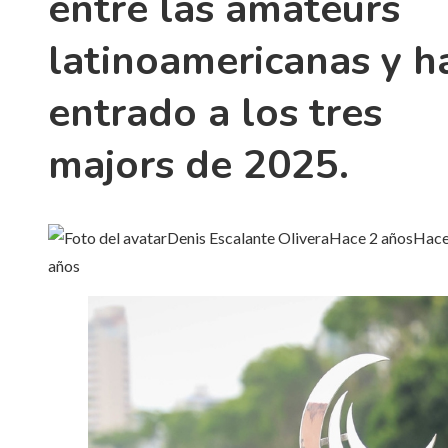
entre las amateurs
latinoamericanas y h
entrado a los tres
majors de 2025.
Denis Escalante Olivera
Hace 2 años
Hace
años