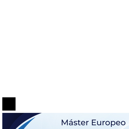
Aviso Legal
Contacto
ENTRADAS RECIENTES
Los festivales de música históricos que aún emociona
generaciones
Patrimonio de la Humanidad en las ciudades con más
sitios reconocidos
Las 15 donaciones individuales más grandes y cómo
transformaron el comercio minorista
© 2020 Todos los derechos Reservados.