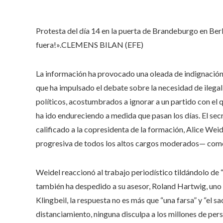
Protesta del día 14 en la puerta de Brandeburgo en Berlí
fuera!».
CLEMENS BILAN (EFE)
La información ha provocado una oleada de indignación e
que ha impulsado el debate sobre la necesidad de ilegali
políticos, acostumbrados a ignorar a un partido con el q
ha ido endureciendo a medida que pasan los días. El secr
calificado a la copresidenta de la formación, Alice Wei
progresiva de todos los altos cargos moderados— como l
Weidel reaccionó al trabajo periodístico tildándolo de “
también ha despedido a su asesor, Roland Hartwig, uno 
Klingbeil, la respuesta no es más que “una farsa” y “el s
distanciamiento, ninguna disculpa a los millones de per