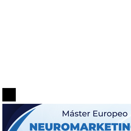
Contacto
ENTRADAS RECIENTES
Los festivales de música históricos que aún emociona
generaciones
Patrimonio de la Humanidad en las ciudades con más
sitios reconocidos
Las 15 donaciones individuales más grandes y cómo
transformaron el comercio minorista
© 2020 Todos los derechos Reservados.