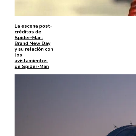
La escena post-
créditos de
Spider-Man:
Brand New Day
y su relación con
los
avistamientos
de Spider-Man