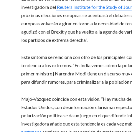
investigadora del
Reuters Institute for the Study of Jo
próximas elecciones europeas se acentuará el debate sob
europeas volverán a girar en torno a la necesidad de ten
agudizó con el Brexit y que ha vuelto a la agenda de vario
los partidos de extrema derecha”.
Este síntoma se relaciona con otro de los principales
tendencia a los extremos. “En India vemos cómo la polar
primer ministro] Narendra Modi tiene un discurso muy d
para difundir rumores, para criminalizar a la población
Majó-Vázquez coincide con esta visión. “Hay mucha des
Estados Unidos, con desinformación clarísima respecto a 
polarización política se da un juego en el que difundir in
investigadora añade que esta tendencia es cada vez má
pertenece
sostiene que la proporción de gente preocupa