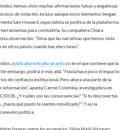
 Unidos, hemos visto muchas afirmaciones falsas y engañosas
rocesos de votación, incluso aunque estos elementos tengan
comenta Sam Howard, especialista en política de la plataforma
 herramientas para combatirla. Su compañera Chiara
esta observación: “Diría que las narrativas que hemos visto
en otros países cuando hay elecciones”.
nidos,
publicaba este año un artículo
en el que sostiene que la
 Sin embargo, podría ir más allá. “Hasta hace poco el impacto
sis de confianza institucional. Pero ahora una parte de la
ir información”, apunta Carme Colomina, investigadora en
s CIDOB. ¿Y cuáles son las consecuencias? “Si tú desconectas
¿hasta qué punto te sientes movilizado?”. Y así la
conexión política.
istintas formas según los escenarios. Silvia Majó-Vázquez,