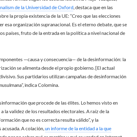
urnalism de la Universidad de Oxford
, destaca que en las
re la propia existencia de la UE: “Creo que las elecciones
er esa organización supranacional. Es el eterno debate, que se
s países, fruto de la entrada en la política a nivel nacional de
 componentes —causa y consecuencia— de la desinformación: la
ización se alimenta desde el propio gobierno. [El actual
ivisivo. Sus partidarios utilizan campañas de desinformación
 musulmana”, indica Colomina.
información que procede de las élites. Lo hemos visto en
la validez de los resultados electorales. A raíz de la
formación que no es correcta resulta válido”, y la
s acusada. A colación,
un informe de la entidad a la que
da por no saber qué es mentira y qué es verdad en Internet