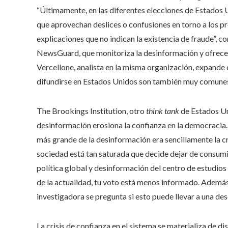
“Últimamente, en las diferentes elecciones de Estados
que aprovechan deslices o confusiones en torno a los p
explicaciones que no indican la existencia de fraude”, 
NewsGuard, que monitoriza la desinformación y ofrece
Vercellone, analista en la misma organización, expande 
difundirse en Estados Unidos son también muy comunes 
The Brookings Institution, otro
think tank
de Estados U
desinformación erosiona la confianza en la democracia.
más grande de la desinformación era sencillamente la cri
sociedad está tan saturada que decide dejar de consum
política global y desinformación del centro de estudio
de la actualidad, tu voto está menos informado. Además, 
investigadora se pregunta si esto puede llevar a una des
La crisis de confianza en el sistema se materializa de d