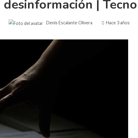
a desinformación | Tecno
Denis Escalante Olivera
Hace 3 años