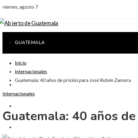
viernes, agosto 7
GUATEMALA
Inicio
CIENCIA Y TECNOLOGÍA
Internacionales
Guatemala: 40 años de prisión para José Rubén Zamora
CULTURA Y OCIO
Internacionales
RESPONSABILIDAD SOCIAL
Guatemala: 40 años de
INVERSIONES Y NEGOCIOS