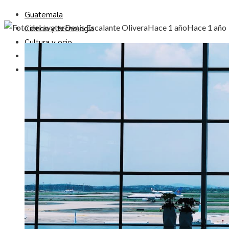
Guatemala
Denis Escalante Olivera
Hace 1 año
Hace 1 año
Ciencia y tecnología
Cultura y ocio
Responsabilidad Social
Inversiones y negocios