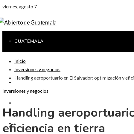
viernes, agosto 7
GUATEMALA
Inicio
CIENCIA Y TECNOLOGÍA
Inversiones y negocios
Handling aeroportuario en El Salvador: optimización y efici
CULTURA Y OCIO
Inversiones y negocios
RESPONSABILIDAD SOCIAL
Handling aeroportuario
eficiencia en tierra
INVERSIONES Y NEGOCIOS