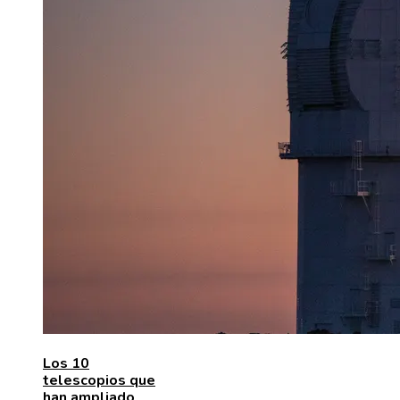
Los 10
telescopios que
han ampliado