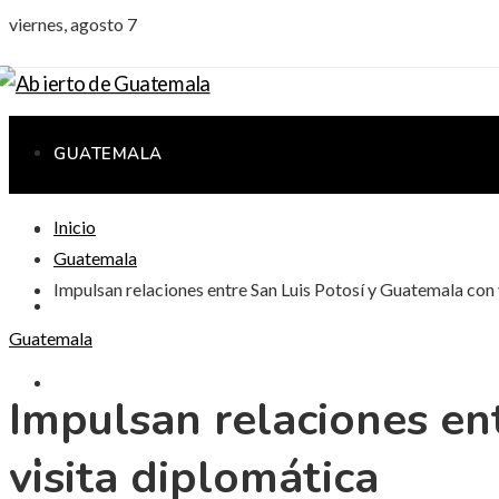
viernes, agosto 7
GUATEMALA
Inicio
CIENCIA Y TECNOLOGÍA
Guatemala
Impulsan relaciones entre San Luis Potosí y Guatemala con 
CULTURA Y OCIO
Guatemala
RESPONSABILIDAD SOCIAL
Impulsan relaciones en
visita diplomática
INVERSIONES Y NEGOCIOS