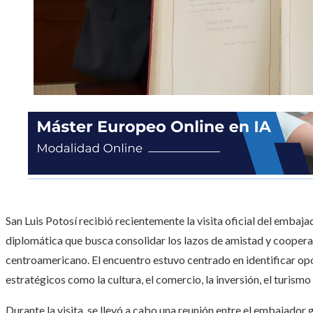
San Luis Potosí recibió recientemente la visita oficial del emba
diplomática que busca consolidar los lazos de amistad y cooperac
centroamericano. El encuentro estuvo centrado en identificar o
estratégicos como la cultura, el comercio, la inversión, el turismo
Durante la visita, se llevó a cabo una reunión entre el embajado