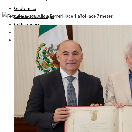
Guatemala
Alicia Ferrer
Hace 1 año
Hace 7 meses
Ciencia y tecnología
Cultura y ocio
Responsabilidad Social
Inversiones y negocios