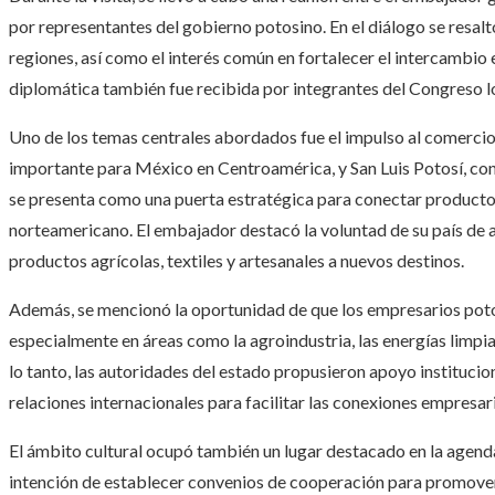
por representantes del gobierno potosino. En el diálogo se resaltó
regiones, así como el interés común en fortalecer el intercambi
diplomática también fue recibida por integrantes del Congreso lo
Uno de los temas centrales abordados fue el impulso al comercio
importante para México en Centroamérica, y San Luis Potosí, con s
se presenta como una puerta estratégica para conectar product
norteamericano. El embajador destacó la voluntad de su país de am
productos agrícolas, textiles y artesanales a nuevos destinos.
Además, se mencionó la oportunidad de que los empresarios poto
especialmente en áreas como la agroindustria, las energías limpias
lo tanto, las autoridades del estado propusieron apoyo instituci
relaciones internacionales para facilitar las conexiones empresari
El ámbito cultural ocupó también un lugar destacado en la agen
intención de establecer convenios de cooperación para promove