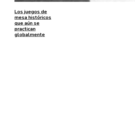
Los juegos de
mesa históricos
que aún se
practican
globalmente
MENÚ DE NAVEGACIÓN
Quiénes somos
Aviso Legal
Contacto
ENTRADAS RECIENTES
Las 15 donaciones individuales más grandes y cómo
transformaron el comercio minorista