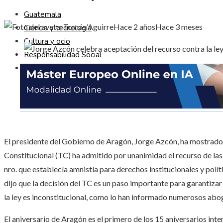
Guatemala
Tomás Aguirre
Hace 2 años
Hace 3 meses
Ciencia y tecnología
Cultura y ocio
Responsabilidad Social
Inversiones y negocios
El presidente del Gobierno de Aragón, Jorge Azcón, ha mostrado 
Constitucional (TC) ha admitido por unanimidad el recurso de las
nro. que establecía amnistía para derechos institucionales y polít
dijo que la decisión del TC es un paso importante para garantiza
la ley es inconstitucional, como lo han informado numerosos abog
El aniversario de Aragón es el primero de los 15 aniversarios inte