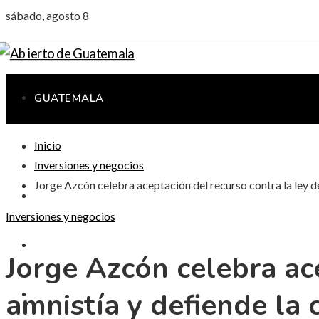
sábado, agosto 8
GUATEMALA
Inicio
CIENCIA Y TECNOLOGÍA
Inversiones y negocios
Jorge Azcón celebra aceptación del recurso contra la ley de
CULTURA Y OCIO
Inversiones y negocios
RESPONSABILIDAD SOCIAL
Jorge Azcón celebra ace
amnistía y defiende la 
INVERSIONES Y NEGOCIOS