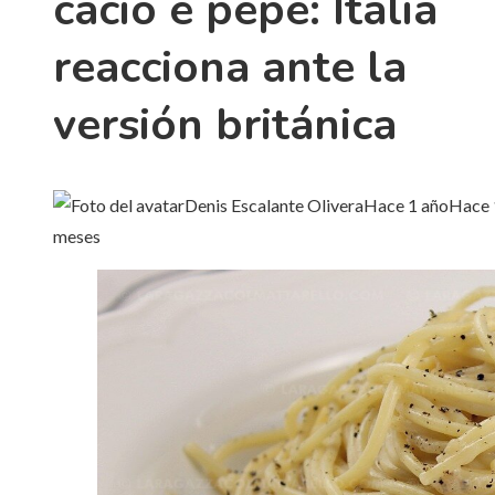
cacio e pepe: Italia
reacciona ante la
versión británica
Denis Escalante Olivera
Hace 1 año
Hace 
meses