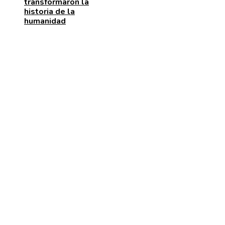
transformaron la
historia de la
humanidad
MENÚ DE NAVEGACIÓN
Quiénes somos
Aviso Legal
Contacto
ENTRADAS RECIENTES
Patrimonio de la Humanidad en las ciudades con más
sitios reconocidos
Las 15 donaciones individuales más grandes y cómo
transformaron el comercio minorista