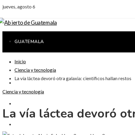
jueves, agosto 6
GUATEMALA
Inicio
CIENCIA Y TECNOLOGÍA
Ciencia y tecnología
La vía láctea devoró otra galaxia: científicos hallan restos
CULTURA Y OCIO
Ciencia y tecnología
RESPONSABILIDAD SOCIAL
La vía láctea devoró otr
INVERSIONES Y NEGOCIOS