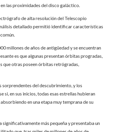
 en las proximidades del disco galáctico.
ctrógrafo de alta resolución del Telescopio
lisis detallado permitió identificar características
n común.
000 millones de años de antigüedad y se encuentran
resante es que algunas presentan órbitas progradas,
s que otras poseen órbitas retrógradas,
s sorprendentes del descubrimiento, y los
si, en sus inicios, todas esas estrellas hubieran
ó absorbiendo en una etapa muy temprana de su
 era significativamente más pequeña y presentaba un
ilitado que, tras miles de millones de años de