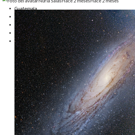
Nuria Salas
Hace 2 meses
Hace 2 meses
Guatemala
Ciencia y tecnología
Cultura y ocio
Responsabilidad Social
Inversiones y negocios