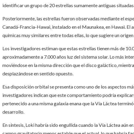
identificar un grupo de 20 estrellas sumamente antiguas situadas
Posteriormente, las estrellas fueron observadas mediante el espe
Canadá-Francia-Hawai, instalado en el Maunakea, en Hawai. El aná
químicas muy similares entre todas ellas, lo que sugiere un orige
Los investigadores estiman que estas estrellas tienen más de 10.
aproximadamente a 7.000 años luz del sistema solar. Lo más inte
moviéndose en la misma dirección que el disco galáctico, mientra
desplazándose en sentido opuesto.
Esa disposición orbital se presenta como uno de los aspectos má
investigadores indican que este comportamiento podría explicarse 
pertenecido a una misma galaxia enana que la Vía Láctea termin
desarrollo.
En síntesis, Loki habría sido engullida cuando la Vía Láctea aún
campo gravitatorio menos estable que el actual, lo que habría fac