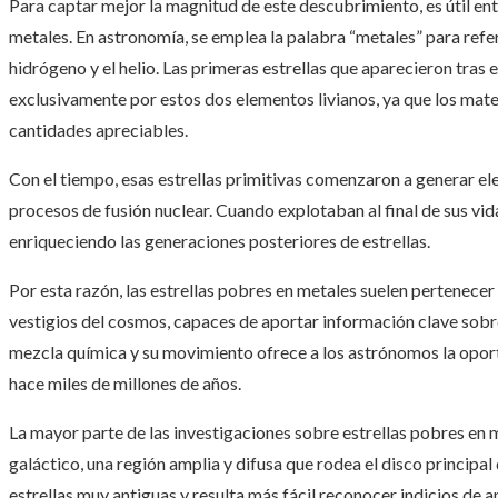
Para captar mejor la magnitud de este descubrimiento, es útil e
metales. En astronomía, se emplea la palabra “metales” para refe
hidrógeno y el helio. Las primeras estrellas que aparecieron tra
exclusivamente por estos dos elementos livianos, ya que los mat
cantidades apreciables.
Con el tiempo, esas estrellas primitivas comenzaron a generar 
procesos de fusión nuclear. Cuando explotaban al final de sus vid
enriqueciendo las generaciones posteriores de estrellas.
Por esta razón, las estrellas pobres en metales suelen pertenece
vestigios del cosmos, capaces de aportar información clave sobre
mezcla química y su movimiento ofrece a los astrónomos la opor
hace miles de millones de años.
La mayor parte de las investigaciones sobre estrellas pobres en 
galáctico, una región amplia y difusa que rodea el disco principa
estrellas muy antiguas y resulta más fácil reconocer indicios de a