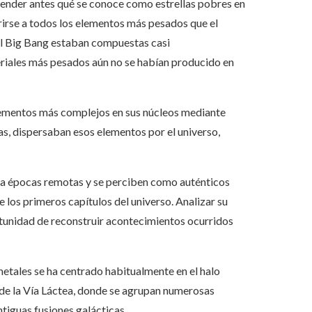
ntender antes qué se conoce como estrellas pobres en
rirse a todos los elementos más pesados que el
s el Big Bang estaban compuestas casi
eriales más pesados aún no se habían producido en
elementos más complejos en sus núcleos mediante
as, dispersaban esos elementos por el universo,
r a épocas remotas y se perciben como auténticos
 los primeros capítulos del universo. Analizar su
tunidad de reconstruir acontecimientos ocurridos
metales se ha centrado habitualmente en el halo
l de la Vía Láctea, donde se agrupan numerosas
ntiguas fusiones galácticas.