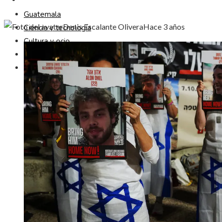
Guatemala
Denis Escalante Olivera
Hace 3 años
Ciencia y tecnología
Cultura y ocio
Responsabilidad Social
Inversiones y negocios