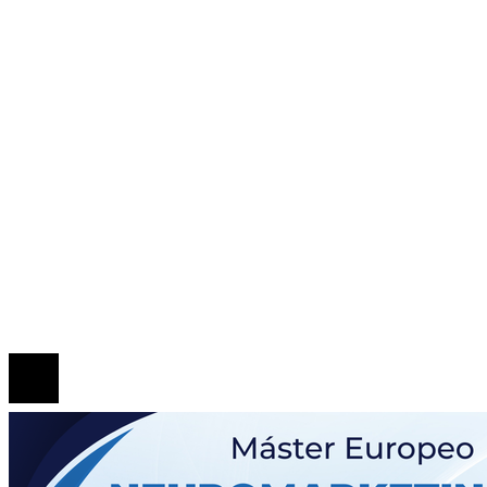
ENTRADAS RECIENTES
La escena post-créditos de Spider-Man: Brand New
y su relación con los avistamientos de Spider-Man
Los 10 telescopios que han ampliado nuestro
conocimiento del espacio exterior y más allá
La herramienta de Ned Leeds en la escena post-crédi
de Spider-Man: Brand New Day y su significado para
saga
© 2020 Todos los derechos Reservados.