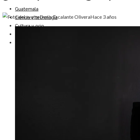
Guatemala
Denis Escalante Olivera
Hace 3 años
Ciencia y tecnología
Cultura y ocio
Responsabilidad Social
Inversiones y negocios