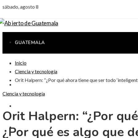
sábado, agosto 8
GUATEMALA
Inicio
CIENCIA Y TECNOLOGÍA
Ciencia y tecnología
Orit Halpern: “¿Por qué ahora tiene que ser todo ‘inteligen
CULTURA Y OCIO
Ciencia y tecnología
RESPONSABILIDAD SOCIAL
Orit Halpern: “¿Por qué
¿Por qué es algo que d
INVERSIONES Y NEGOCIOS