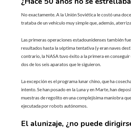
¿Hace 50 años no se estrellab
No exactamente. A la Unión Soviética le costó una docen
trataba de un vehículo muy simple que, además, aterriz
Las primeras operaciones estadounidenses también fueron
resultados hasta la séptima tentativa (y eran naves desti
contrario, la NASA tuvo éxito a la primera en conseguir
dos de los seis aparatos que le siguieron.
La excepción es el programa lunar chino, que ha cosech
intento. Se han posado en la Luna y en Marte, han deposi
muestras de regolito en una complejísima maniobra que 
ejecutada por robots autónomos.
El alunizaje, ¿no puede dirigirs