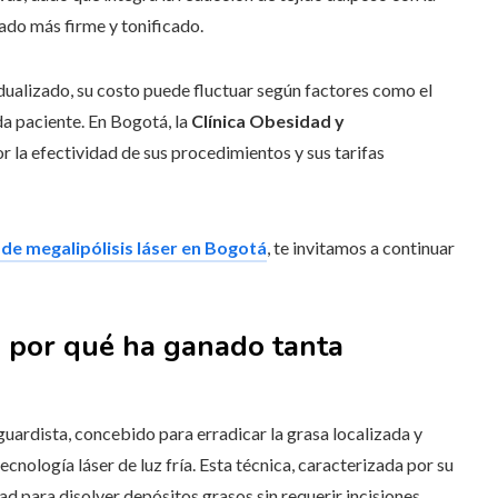
tado más firme y tonificado.
idualizado, su costo puede fluctuar según factores como el
da paciente. En Bogotá, la
Clínica Obesidad y
r la efectividad de sus procedimientos y sus tarifas
o de megalipólisis láser en Bogotá
, te invitamos a continuar
 y por qué ha ganado tanta
uardista, concebido para erradicar la grasa localizada y
cnología láser de luz fría. Esta técnica, caracterizada por su
ad para disolver depósitos grasos sin requerir incisiones