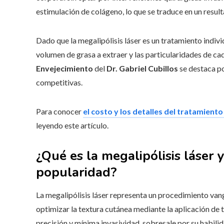
estimulación de colágeno, lo que se traduce en un resul
Dado que la megalipólisis láser es un tratamiento indiv
volumen de grasa a extraer y las particularidades de ca
Envejecimiento
del
Dr. Gabriel Cubillos
se destaca po
competitivas.
Para conocer
el costo y los detalles del tratamient
leyendo este artículo.
¿Qué es la megalipólisis láser
popularidad?
La megalipólisis láser representa un procedimiento vang
optimizar la textura cutánea mediante la aplicación de te
precisión y mínima invasividad, sobresale por su habilid