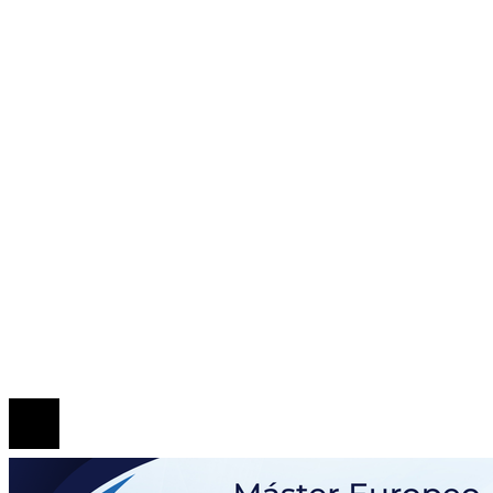
Quiénes somos
Aviso Legal
Contacto
ENTRADAS RECIENTES
Patrimonio de la Humanidad en las ciudades con más
sitios reconocidos
Las 15 donaciones individuales más grandes y cómo
transformaron el comercio minorista
Las 15 misiones espaciales que marcaron hitos en la
exploración del universo
© 2020 Todos los derechos Reservados.