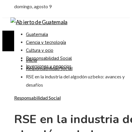
domingo, agosto 9
Guatemala
Ciencia y tecnología
Cultura y ocio
Responsabilidad Social
Inicio
Inversiones y negocios
Responsabilidad Social
RSE en la industria del algodón uzbeko: avances y
desafíos
Responsabilidad Social
RSE en la industria d