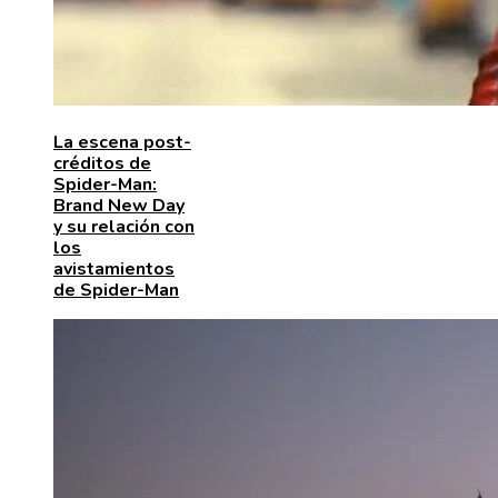
La escena post-
créditos de
Spider-Man:
Brand New Day
y su relación con
los
avistamientos
de Spider-Man