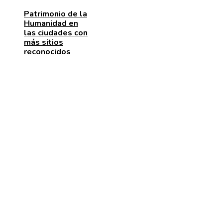
Patrimonio de la
Humanidad en
las ciudades con
más sitios
reconocidos
MENÚ DE NAVEGACIÓN
Quiénes somos
Aviso Legal
Contacto
ENTRADAS RECIENTES
La escena post-créditos de Spider-Man: Brand New
y su relación con los avistamientos de Spider-Man