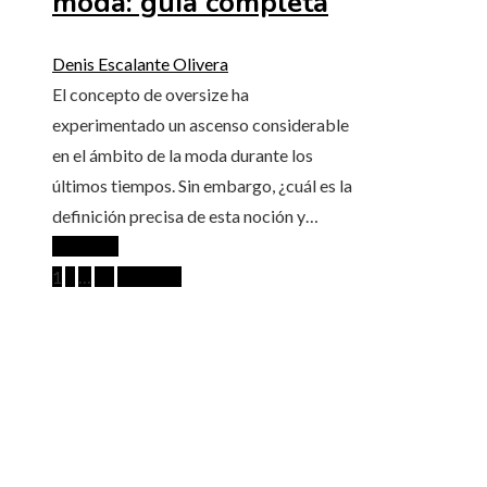
moda: guía completa
Denis Escalante Olivera
El concepto de oversize ha
experimentado un ascenso considerable
en el ámbito de la moda durante los
últimos tiempos. Sin embargo, ¿cuál es la
definición precisa de esta noción y…
Leer más
Paginación
1
2
…
22
Próximo
de
MENÚ DE NAVEGACIÓN
entradas
Quiénes somos
Aviso Legal
Contacto